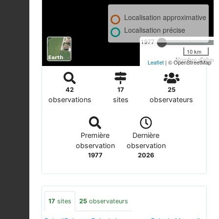
Localisation approximative
Localisation précise
1977
10 km
Nombre d'observ
Leaflet
| © OpenStreetMap
42
17
25
observations
sites
observateurs
Première
Dernière
observation
observation
1977
2026
17
sites
25
observateurs