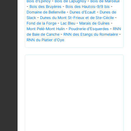
Bois d'Epinoy
-
Bois de Lapugnoy
-
Bois de Maroeuil
-
Bois des Bruyères
-
Bois des Hautois-9/9 bis
-
Domaine de Bellenville
-
Dunes d'Ecault
-
Dunes de
Slack
-
Dunes du Mont St-Frieux et de Ste-Cécile
-
Fond de la Forge
-
Lac Bleu
-
Marais de Guînes
-
Mont Pelé-Mont Hulin
-
Poudrerie d'Esquerdes
-
RNN
de Baie de Canche
-
RNN des Etangs du Romelaëre
-
RNN du Platier d'Oye
Previous
Next
Prunella vulgaris - harilik käbihein.jpg © Ivar Leidus