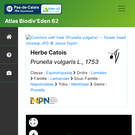
Atlas Biodiv'Eden 62
Herbe Catois
Prunella vulgaris
L., 1753
Classe :
Equisetopsida
Ordre :
Lamiales
Famille :
Lamiaceae
Sous-Famille :
Nepetoideae
Tribu :
Mentheae
Genre :
Prunella
+