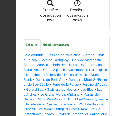
Première
Dernière
observation
observation
1996
2026
34
sites
46
observateurs
Baie d'Authie
-
Bassins de l'Ancienne Sucrerie
-
Bois
d'Epinoy
-
Bois de Lapugnoy
-
Bois de Marescaux
-
Bois de Maroeuil
-
Bois des Hautois-9/9 bis
-
Cap
Blanc-Nez
-
Cap d'Alprech
-
Communal d'Hardinghen
-
Domaine de Bellenville
-
Dunes d'Ecault
-
Dunes de
Slack
-
Dunes du Fort Vert
-
Dunes du Mont St-Frieux
et de Ste-Cécile
-
Fond de la Forge
-
Foraine d'Authie
-
Gare d'Eau
-
Glaisière de Nesles
-
Lac Bleu
-
Lac
d'Ardres
-
Le Grand Marais d'Etaing
-
Marais de
Guînes
-
Mont Pelé-Mont Hulin
-
Mont Saint-Sylvestre
-
Pointe de la Crèche
-
Pré Marly
-
RNN de Baie de
Canche
-
RNN des Etangs du Romelaëre
-
RNR du
Plateau des Landes
-
Ravin de Pitendal et Waroquerie