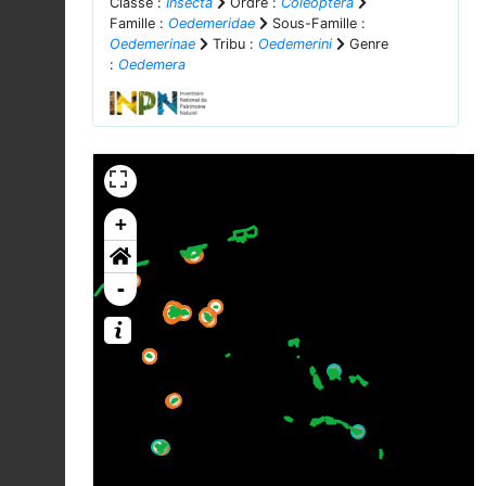
Classe :
Insecta
Ordre :
Coleoptera
Famille :
Oedemeridae
Sous-Famille :
Oedemerinae
Tribu :
Oedemerini
Genre
:
Oedemera
+
-