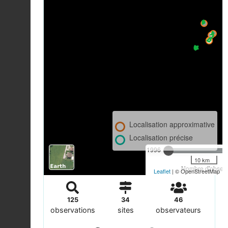
Localisation approximative
Localisation précise
1996
10 km
Nombre d'observa
Leaflet
| © OpenStreetMap
125
34
46
observations
sites
observateurs