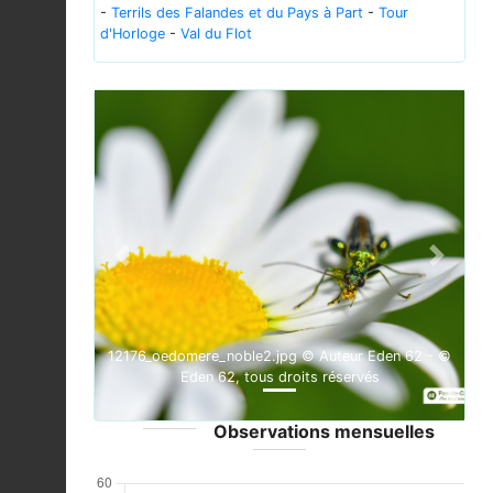
-
Terrils des Falandes et du Pays à Part
-
Tour
d'Horloge
-
Val du Flot
Previous
Next
12176_oedomere_noble2.jpg © Auteur Eden 62 - ©
Eden 62, tous droits réservés
Observations mensuelles