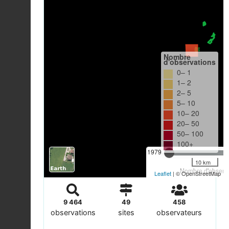
Nombre
d'observations
0– 1
1– 2
2– 5
5– 10
10– 20
20– 50
50– 100
100+
1979
10 km
Nombre d'observa
Leaflet
| © OpenStreetMap
9 464
49
458
observations
sites
observateurs