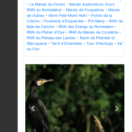
-
Le Marais du Forest
-
Marais Audomarois (hors
RNN du Romelaëre)
-
Marais de Fouquières
-
Marais
de Guînes
-
Mont Pelé-Mont Hulin
-
Pointe de la
Crèche
-
Poudrerie d'Esquerdes
-
Pré Marly
-
RNN de
Baie de Canche
-
RNN des Etangs du Romelaëre
-
RNN du Platier d'Oye
-
RNR du Marais de Condette
-
RNR du Plateau des Landes
-
Ravin de Pitendal et
Waroquerie
-
Terril d'Estevelles
-
Tour d'Horloge
-
Val
du Flot
Previous
Next