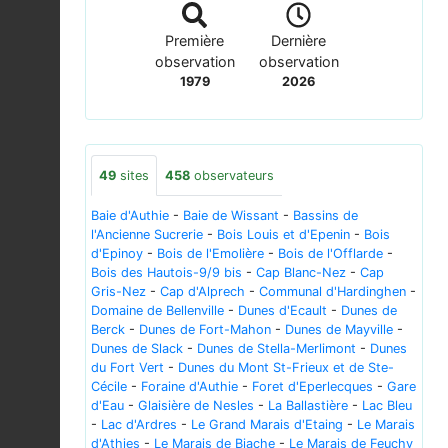
Première
Dernière
observation
observation
1979
2026
49
sites
458
observateurs
Baie d'Authie
-
Baie de Wissant
-
Bassins de
l'Ancienne Sucrerie
-
Bois Louis et d'Epenin
-
Bois
d'Epinoy
-
Bois de l'Emolière
-
Bois de l'Offlarde
-
Bois des Hautois-9/9 bis
-
Cap Blanc-Nez
-
Cap
Gris-Nez
-
Cap d'Alprech
-
Communal d'Hardinghen
-
Domaine de Bellenville
-
Dunes d'Ecault
-
Dunes de
Berck
-
Dunes de Fort-Mahon
-
Dunes de Mayville
-
Dunes de Slack
-
Dunes de Stella-Merlimont
-
Dunes
du Fort Vert
-
Dunes du Mont St-Frieux et de Ste-
Cécile
-
Foraine d'Authie
-
Foret d'Eperlecques
-
Gare
d'Eau
-
Glaisière de Nesles
-
La Ballastière
-
Lac Bleu
-
Lac d'Ardres
-
Le Grand Marais d'Etaing
-
Le Marais
d'Athies
-
Le Marais de Biache
-
Le Marais de Feuchy