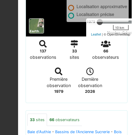
Localisation approximative
Localisation précise
1979
10 km
Nombre d'observa
Leaflet
| © OpenStreetMap
137
33
66
observations
sites
observateurs
Première
Dernière
observation
observation
1979
2026
33
sites
66
observateurs
Baie d'Authie
-
Bassins de l'Ancienne Sucrerie
-
Bois