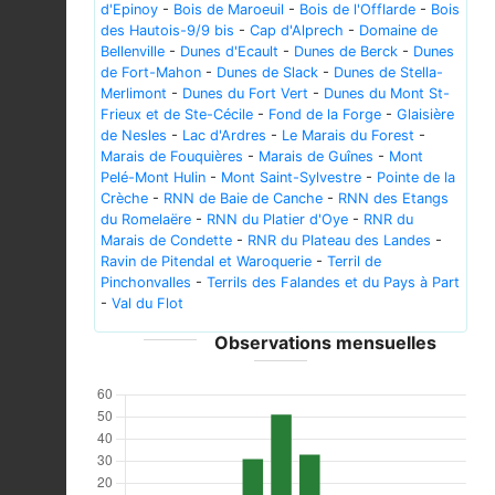
d'Epinoy
-
Bois de Maroeuil
-
Bois de l'Offlarde
-
Bois
des Hautois-9/9 bis
-
Cap d'Alprech
-
Domaine de
Bellenville
-
Dunes d'Ecault
-
Dunes de Berck
-
Dunes
de Fort-Mahon
-
Dunes de Slack
-
Dunes de Stella-
Merlimont
-
Dunes du Fort Vert
-
Dunes du Mont St-
Frieux et de Ste-Cécile
-
Fond de la Forge
-
Glaisière
de Nesles
-
Lac d'Ardres
-
Le Marais du Forest
-
Marais de Fouquières
-
Marais de Guînes
-
Mont
Pelé-Mont Hulin
-
Mont Saint-Sylvestre
-
Pointe de la
Crèche
-
RNN de Baie de Canche
-
RNN des Etangs
du Romelaëre
-
RNN du Platier d'Oye
-
RNR du
Marais de Condette
-
RNR du Plateau des Landes
-
Ravin de Pitendal et Waroquerie
-
Terril de
Pinchonvalles
-
Terrils des Falandes et du Pays à Part
-
Val du Flot
Observations mensuelles