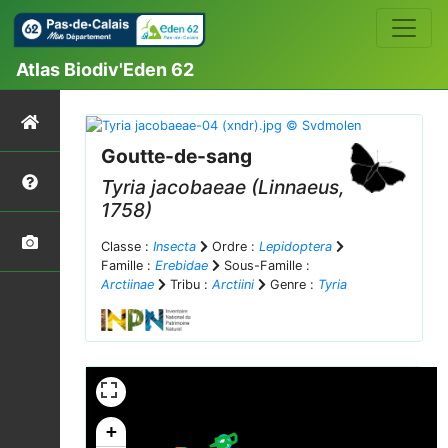
Atlas Biodiv'Eden 62
Goutte-de-sang
Tyria jacobaeae
(Linnaeus,
1758)
Classe :
Insecta
Ordre :
Lepidoptera
Famille :
Erebidae
Sous-Famille :
Arctiinae
Tribu :
Arctiini
Genre :
Tyria
+