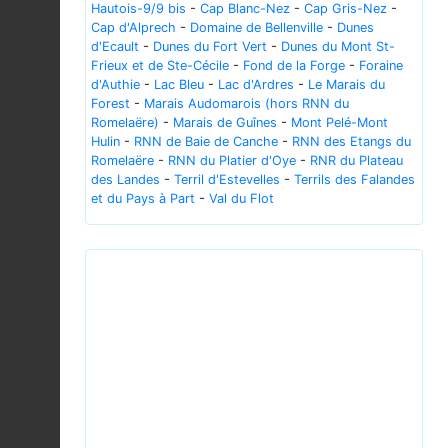
Hautois-9/9 bis
-
Cap Blanc-Nez
-
Cap Gris-Nez
-
Cap d'Alprech
-
Domaine de Bellenville
-
Dunes
d'Ecault
-
Dunes du Fort Vert
-
Dunes du Mont St-
Frieux et de Ste-Cécile
-
Fond de la Forge
-
Foraine
d'Authie
-
Lac Bleu
-
Lac d'Ardres
-
Le Marais du
Forest
-
Marais Audomarois (hors RNN du
Romelaëre)
-
Marais de Guînes
-
Mont Pelé-Mont
Hulin
-
RNN de Baie de Canche
-
RNN des Etangs du
Romelaëre
-
RNN du Platier d'Oye
-
RNR du Plateau
des Landes
-
Terril d'Estevelles
-
Terrils des Falandes
et du Pays à Part
-
Val du Flot
Previous
Next