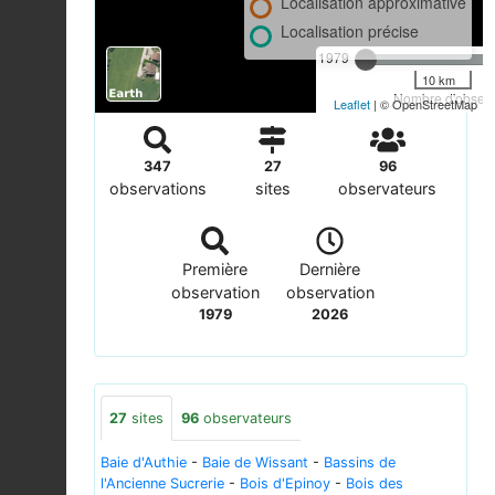
Localisation approximative
Localisation précise
1979
10 km
Nombre d'observa
Leaflet
| © OpenStreetMap
347
27
96
observations
sites
observateurs
Première
Dernière
observation
observation
1979
2026
27
sites
96
observateurs
Baie d'Authie
-
Baie de Wissant
-
Bassins de
l'Ancienne Sucrerie
-
Bois d'Epinoy
-
Bois des