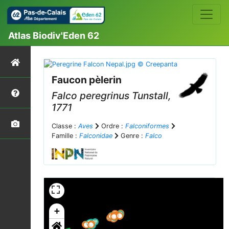
Atlas Biodiv'Eden 62
Faucon pèlerin
Falco peregrinus
Tunstall,
1771
Classe :
Aves
Ordre :
Falconiformes
Famille :
Falconidae
Genre :
Falco
+