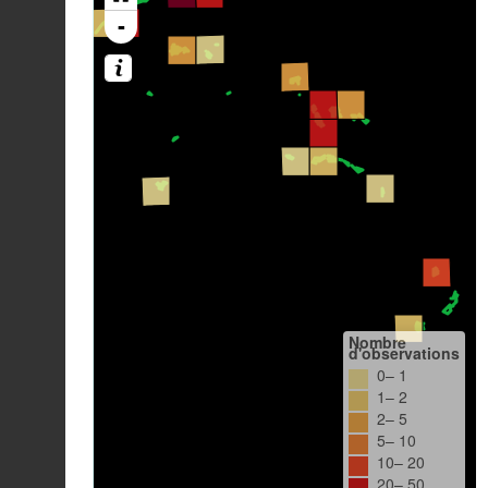
-
Nombre
d'observations
0– 1
1– 2
2– 5
5– 10
10– 20
20– 50