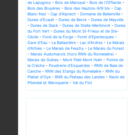
de Lapugnoy
-
Bois de Maroeuil
-
Bois de l'Offlarde
-
Bois des Bruyères
-
Bois des Hautois-9/9 bis
-
Cap
Blanc-Nez
-
Cap d'Alprech
-
Domaine de Bellenville
-
Dunes d'Ecault
-
Dunes de Berck
-
Dunes de Mayville
-
Dunes de Slack
-
Dunes de Stella-Merlimont
-
Dunes
du Fort Vert
-
Dunes du Mont St-Frieux et de Ste-
Cécile
-
Fond de la Forge
-
Foret d'Eperlecques
-
Gare d'Eau
-
La Ballastière
-
Lac d'Ardres
-
Le Marais
d'Athies
-
Le Marais de Feuchy
-
Le Marais du Forest
-
Marais Audomarois (hors RNN du Romelaëre)
-
Marais de Guînes
-
Mont Pelé-Mont Hulin
-
Pointe de
la Crèche
-
Poudrerie d'Esquerdes
-
RNN de Baie de
Canche
-
RNN des Etangs du Romelaëre
-
RNN du
Platier d'Oye
-
RNR du Plateau des Landes
-
Ravin de
Pitendal et Waroquerie
-
Val du Flot