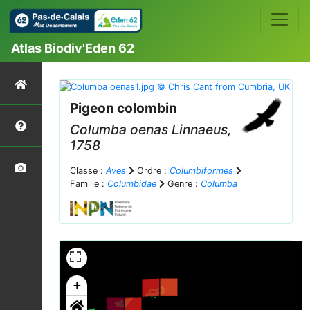
Atlas Biodiv'Eden 62
Pigeon colombin
Columba oenas
Linnaeus,
1758
Classe :
Aves
Ordre :
Columbiformes
Famille :
Columbidae
Genre :
Columba
+