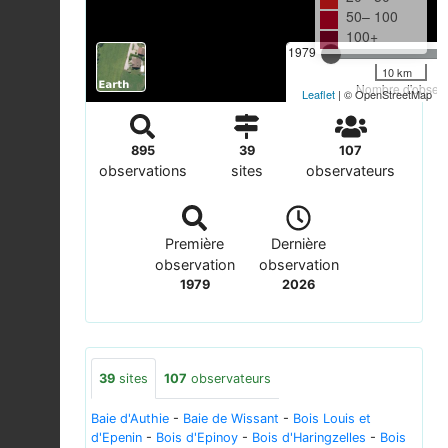
50– 100
100+
1979
10 km
Nombre d'observa
Leaflet
| © OpenStreetMap
895
39
107
observations
sites
observateurs
Première
Dernière
observation
observation
1979
2026
39
sites
107
observateurs
Baie d'Authie
-
Baie de Wissant
-
Bois Louis et
d'Epenin
-
Bois d'Epinoy
-
Bois d'Haringzelles
-
Bois