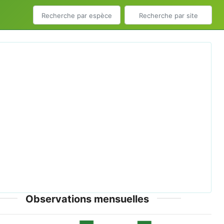
ious
Next
do Atthis.jpg © Artemy Voikhansky - CC-BY-SA-4.0
Observations mensuelles