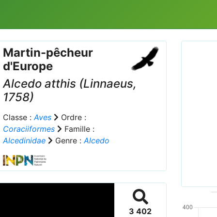
Martin-pêcheur
d'Europe
Alcedo atthis
(Linnaeus,
1758)
Classe :
Aves
Ordre :
Prev
Coraciiformes
Famille :
Alcedinidae
Genre :
Alcedo
Alce
3 402