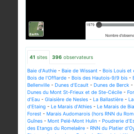
1979
Nombre d'observa
41
sites
396
observateurs
Baie d'Authie
-
Baie de Wissant
-
Bois Louis et
Bois de l'Offlarde
-
Bois des Hautois-9/9 bis
-
Bellenville
-
Dunes d'Ecault
-
Dunes de Berck
Dunes du Mont St-Frieux et de Ste-Cécile
-
For
d'Eau
-
Glaisière de Nesles
-
La Ballastière
-
La
d'Etaing
-
Le Marais d'Athies
-
Le Marais de Bi
Forest
-
Marais Audomarois (hors RNN du Rom
Guînes
-
Mont Pelé-Mont Hulin
-
Poudrerie d'E
des Etangs du Romelaëre
-
RNN du Platier d'O