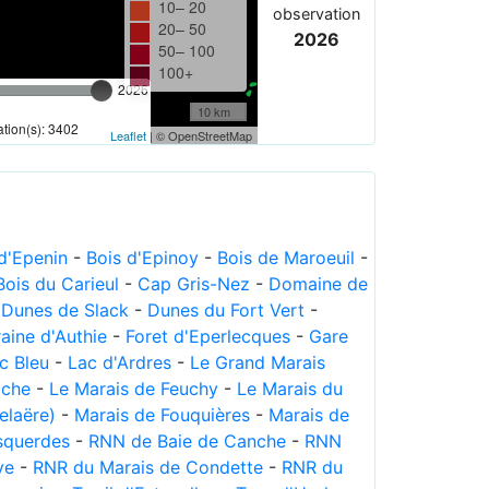
10– 20
observation
20– 50
2026
50– 100
100+
2026
10 km
tion(s): 3402
Leaflet
| © OpenStreetMap
 d'Epenin
-
Bois d'Epinoy
-
Bois de Maroeuil
-
Bois du Carieul
-
Cap Gris-Nez
-
Domaine de
-
Dunes de Slack
-
Dunes du Fort Vert
-
aine d'Authie
-
Foret d'Eperlecques
-
Gare
c Bleu
-
Lac d'Ardres
-
Le Grand Marais
ache
-
Le Marais de Feuchy
-
Le Marais du
elaëre)
-
Marais de Fouquières
-
Marais de
squerdes
-
RNN de Baie de Canche
-
RNN
ye
-
RNR du Marais de Condette
-
RNR du