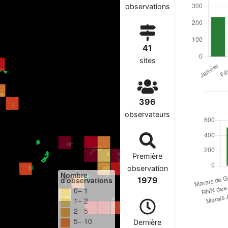
observations
41
sites
396
observateurs
Première
observation
Nombre
d'observations
1979
0– 1
1– 2
2– 5
5– 10
Dernière