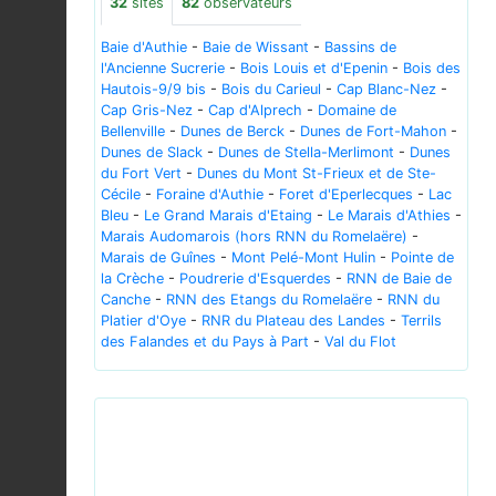
32
sites
82
observateurs
Baie d'Authie
-
Baie de Wissant
-
Bassins de
l'Ancienne Sucrerie
-
Bois Louis et d'Epenin
-
Bois des
Hautois-9/9 bis
-
Bois du Carieul
-
Cap Blanc-Nez
-
Cap Gris-Nez
-
Cap d'Alprech
-
Domaine de
Bellenville
-
Dunes de Berck
-
Dunes de Fort-Mahon
-
Dunes de Slack
-
Dunes de Stella-Merlimont
-
Dunes
du Fort Vert
-
Dunes du Mont St-Frieux et de Ste-
Cécile
-
Foraine d'Authie
-
Foret d'Eperlecques
-
Lac
Bleu
-
Le Grand Marais d'Etaing
-
Le Marais d'Athies
-
Marais Audomarois (hors RNN du Romelaëre)
-
Marais de Guînes
-
Mont Pelé-Mont Hulin
-
Pointe de
la Crèche
-
Poudrerie d'Esquerdes
-
RNN de Baie de
Canche
-
RNN des Etangs du Romelaëre
-
RNN du
Platier d'Oye
-
RNR du Plateau des Landes
-
Terrils
des Falandes et du Pays à Part
-
Val du Flot