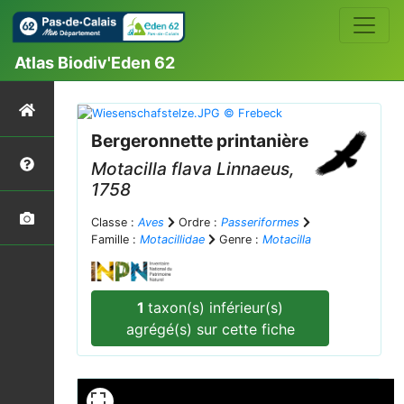
Atlas Biodiv'Eden 62
Bergeronnette printanière
Motacilla flava
Linnaeus,
1758
Classe :
Aves
Ordre :
Passeriformes
Famille :
Motacillidae
Genre :
Motacilla
1
taxon(s) inférieur(s)
agrégé(s) sur cette fiche