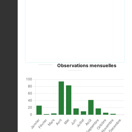
Previous
Next
Schafstelze - Auenlandschaft Hohenrode HA 222
Landkreis Schaumburg.jpg © Kathy2408 - CC-BY-
SA-4.0
Observations mensuelles