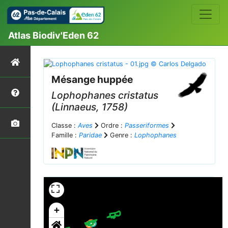
Atlas Biodiv'Eden 62
Mésange huppée
Lophophanes cristatus
(Linnaeus, 1758)
Classe :
Aves
Ordre :
Passeriformes
Famille :
Paridae
Genre :
Lophophanes
+