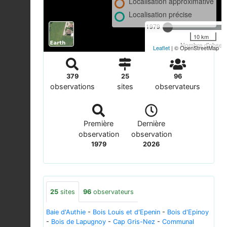
Localisation approximative
Localisation précise
1979
10 km
Nombre d'observa
Leaflet
| © OpenStreetMap
379
25
96
observations
sites
observateurs
Première
Dernière
observation
observation
1979
2026
25
sites
96
observateurs
Baie d'Authie
-
Bois Louis et d'Epenin
-
Bois d'Epinoy
-
Bois de Lapugnoy
-
Cap Gris-Nez
-
Communal