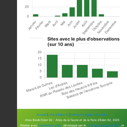
Sites avec le plus d'observations
(sur 10 ans)
Accueil
|
Site d'Eden 62
|
Mentions légales et crédits
Atlas Biodiv'Eden 62 - Atlas de la faune et de la flore d'Eden 62, 2025
Réalisé avec
GeoNature-atlas
, développé par le
Parc national des Écrins
, et