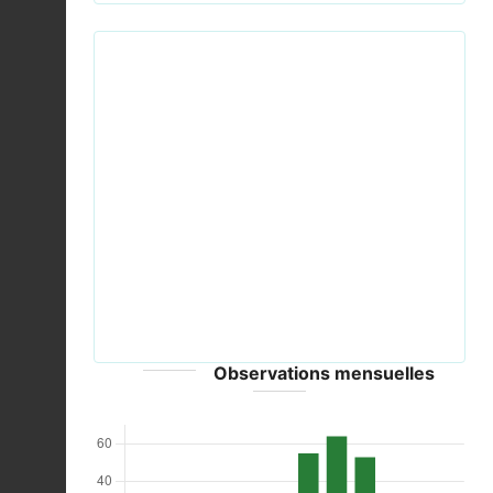
Previous
Next
Leptophyes punctatissima fg06.jpg © Fritz Geller-
Grimm - CC-BY-SA-2.5
Observations mensuelles