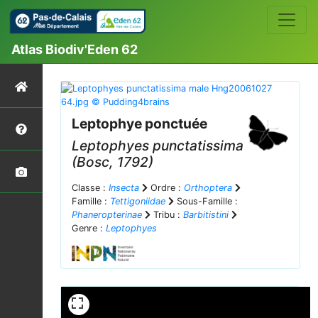
Atlas Biodiv'Eden 62
Leptophye ponctuée
Leptophyes punctatissima
(Bosc, 1792)
Classe :
Insecta
Ordre :
Orthoptera
Famille :
Tettigoniidae
Sous-Famille :
Phaneropterinae
Tribu :
Barbitistini
Genre :
Leptophyes