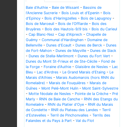
Baie d'Authie
-
Baie de Wissant
-
Bassins de
l'Ancienne Sucrerie
-
Bois Louis et d'Epenin
-
Bois
d'Epinoy
-
Bois d'Haringzelles
-
Bois de Lapugnoy
-
Bois de Maroeuil
-
Bois de l'Offlarde
-
Bois des
Bruyères
-
Bois des Hautois-9/9 bis
-
Bois du Carieul
-
Cap Blanc-Nez
-
Cap d'Alprech
-
Chapelle de
Guémy
-
Communal d'Hardinghen
-
Domaine de
Bellenville
-
Dunes d'Ecault
-
Dunes de Berck
-
Dunes
de Fort-Mahon
-
Dunes de Mayville
-
Dunes de Slack
-
Dunes de Stella-Merlimont
-
Dunes du Fort Vert
-
Dunes du Mont St-Frieux et de Ste-Cécile
-
Fond de
la Forge
-
Foraine d'Authie
-
Glaisière de Nesles
-
Lac
Bleu
-
Lac d'Ardres
-
Le Grand Marais d'Etaing
-
Le
Marais d'Athies
-
Marais Audomarois (hors RNN du
Romelaëre)
-
Marais de Fouquières
-
Marais de
Guînes
-
Mont Pelé-Mont Hulin
-
Mont Saint-Sylvestre
-
Motte féodale de Nesles
-
Pointe de la Crèche
-
Pré
Marly
-
RNN de Baie de Canche
-
RNN des Etangs du
Romelaëre
-
RNN du Platier d'Oye
-
RNR du Marais
de Condette
-
RNR du Plateau des Landes
-
Terril
d'Estevelles
-
Terril de Pinchonvalles
-
Terrils des
Falandes et du Pays à Part
-
Val du Flot