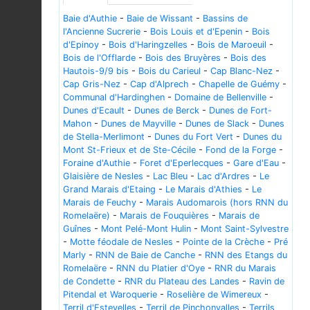
Baie d'Authie
-
Baie de Wissant
-
Bassins de
l'Ancienne Sucrerie
-
Bois Louis et d'Epenin
-
Bois
d'Epinoy
-
Bois d'Haringzelles
-
Bois de Maroeuil
-
Bois de l'Offlarde
-
Bois des Bruyères
-
Bois des
Hautois-9/9 bis
-
Bois du Carieul
-
Cap Blanc-Nez
-
Cap Gris-Nez
-
Cap d'Alprech
-
Chapelle de Guémy
-
Communal d'Hardinghen
-
Domaine de Bellenville
-
Dunes d'Ecault
-
Dunes de Berck
-
Dunes de Fort-
Mahon
-
Dunes de Mayville
-
Dunes de Slack
-
Dunes
de Stella-Merlimont
-
Dunes du Fort Vert
-
Dunes du
Mont St-Frieux et de Ste-Cécile
-
Fond de la Forge
-
Foraine d'Authie
-
Foret d'Eperlecques
-
Gare d'Eau
-
Glaisière de Nesles
-
Lac Bleu
-
Lac d'Ardres
-
Le
Grand Marais d'Etaing
-
Le Marais d'Athies
-
Le
Marais de Feuchy
-
Marais Audomarois (hors RNN du
Romelaëre)
-
Marais de Fouquières
-
Marais de
Guînes
-
Mont Pelé-Mont Hulin
-
Mont Saint-Sylvestre
-
Motte féodale de Nesles
-
Pointe de la Crèche
-
Pré
Marly
-
RNN de Baie de Canche
-
RNN des Etangs du
Romelaëre
-
RNN du Platier d'Oye
-
RNR du Marais
de Condette
-
RNR du Plateau des Landes
-
Ravin de
Pitendal et Waroquerie
-
Roselière de Wimereux
-
Terril d'Estevelles
-
Terril de Pinchonvalles
-
Terrils