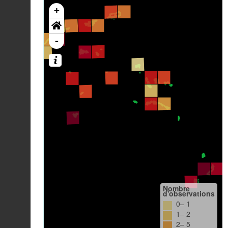
+
-
Nombre
d'observations
0– 1
1– 2
2– 5