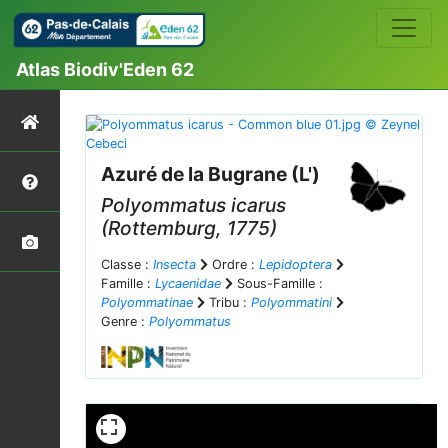
Atlas Biodiv'Eden 62
Azuré de la Bugrane (L')
Polyommatus icarus
(Rottemburg, 1775)
Classe :
Insecta
Ordre :
Lepidoptera
Famille :
Lycaenidae
Sous-Famille :
Polyommatinae
Tribu :
Polyommatini
Genre :
Polyommatus