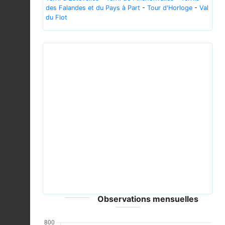
des Falandes et du Pays à Part
-
Tour d'Horloge
-
Val
du Flot
Previous
Next
Common blue (Polyommatus icarus) male Turna.jpg
© Charlesjsharp - CC-BY-SA-4.0
Observations mensuelles