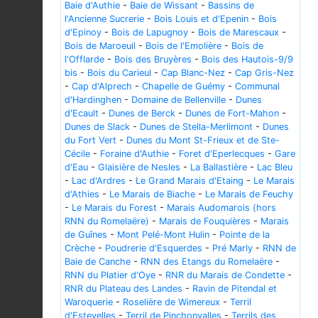
Baie d'Authie
-
Baie de Wissant
-
Bassins de
l'Ancienne Sucrerie
-
Bois Louis et d'Epenin
-
Bois
d'Epinoy
-
Bois de Lapugnoy
-
Bois de Marescaux
-
Bois de Maroeuil
-
Bois de l'Emolière
-
Bois de
l'Offlarde
-
Bois des Bruyères
-
Bois des Hautois-9/9
bis
-
Bois du Carieul
-
Cap Blanc-Nez
-
Cap Gris-Nez
-
Cap d'Alprech
-
Chapelle de Guémy
-
Communal
d'Hardinghen
-
Domaine de Bellenville
-
Dunes
d'Ecault
-
Dunes de Berck
-
Dunes de Fort-Mahon
-
Dunes de Slack
-
Dunes de Stella-Merlimont
-
Dunes
du Fort Vert
-
Dunes du Mont St-Frieux et de Ste-
Cécile
-
Foraine d'Authie
-
Foret d'Eperlecques
-
Gare
d'Eau
-
Glaisière de Nesles
-
La Ballastière
-
Lac Bleu
-
Lac d'Ardres
-
Le Grand Marais d'Etaing
-
Le Marais
d'Athies
-
Le Marais de Biache
-
Le Marais de Feuchy
-
Le Marais du Forest
-
Marais Audomarois (hors
RNN du Romelaëre)
-
Marais de Fouquières
-
Marais
de Guînes
-
Mont Pelé-Mont Hulin
-
Pointe de la
Crèche
-
Poudrerie d'Esquerdes
-
Pré Marly
-
RNN de
Baie de Canche
-
RNN des Etangs du Romelaëre
-
RNN du Platier d'Oye
-
RNR du Marais de Condette
-
RNR du Plateau des Landes
-
Ravin de Pitendal et
Waroquerie
-
Roselière de Wimereux
-
Terril
d'Estevelles
-
Terril de Pinchonvalles
-
Terrils des