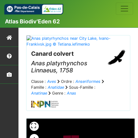
Atlas Biodiv'Eden 62
Canard colvert
Anas platyrhynchos
Linnaeus, 1758
Classe :
Aves
Ordre :
Anseriformes
Famille :
Anatidae
Sous-Famille :
Anatinae
Genre :
Anas