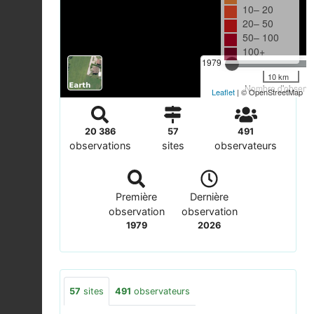
10– 20
20– 50
50– 100
100+
1979
10 km
Nombre d'observat
Leaflet
| © OpenStreetMap
20 386
57
491
observations
sites
observateurs
Première
Dernière
observation
observation
1979
2026
57
sites
491
observateurs