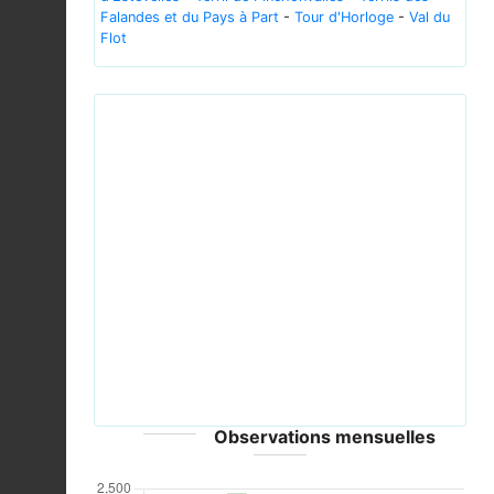
Falandes et du Pays à Part
-
Tour d'Horloge
-
Val du
Flot
Previous
Next
Anas platyrhynchos (mixed pair)
(32428014687).jpg © Rolf Dietrich Brecher from
Germany - CC-BY-2.0
Observations mensuelles