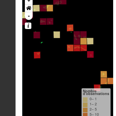
+
-
Nombre
d'observations
0– 1
1– 2
2– 5
5– 10