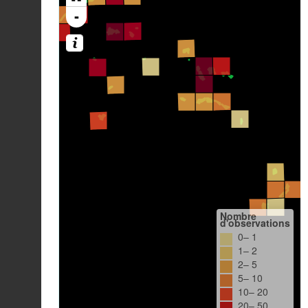
-
Nombre
d'observations
0– 1
1– 2
2– 5
5– 10
10– 20
20– 50