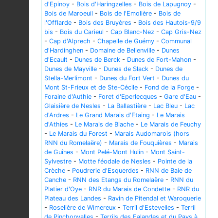
d'Epinoy
-
Bois d'Haringzelles
-
Bois de Lapugnoy
-
Bois de Maroeuil
-
Bois de l'Emolière
-
Bois de
l'Offlarde
-
Bois des Bruyères
-
Bois des Hautois-9/9
bis
-
Bois du Carieul
-
Cap Blanc-Nez
-
Cap Gris-Nez
-
Cap d'Alprech
-
Chapelle de Guémy
-
Communal
d'Hardinghen
-
Domaine de Bellenville
-
Dunes
d'Ecault
-
Dunes de Berck
-
Dunes de Fort-Mahon
-
Dunes de Mayville
-
Dunes de Slack
-
Dunes de
Stella-Merlimont
-
Dunes du Fort Vert
-
Dunes du
Mont St-Frieux et de Ste-Cécile
-
Fond de la Forge
-
Foraine d'Authie
-
Foret d'Eperlecques
-
Gare d'Eau
-
Glaisière de Nesles
-
La Ballastière
-
Lac Bleu
-
Lac
d'Ardres
-
Le Grand Marais d'Etaing
-
Le Marais
d'Athies
-
Le Marais de Biache
-
Le Marais de Feuchy
-
Le Marais du Forest
-
Marais Audomarois (hors
RNN du Romelaëre)
-
Marais de Fouquières
-
Marais
de Guînes
-
Mont Pelé-Mont Hulin
-
Mont Saint-
Sylvestre
-
Motte féodale de Nesles
-
Pointe de la
Crèche
-
Poudrerie d'Esquerdes
-
RNN de Baie de
Canche
-
RNN des Etangs du Romelaëre
-
RNN du
Platier d'Oye
-
RNR du Marais de Condette
-
RNR du
Plateau des Landes
-
Ravin de Pitendal et Waroquerie
-
Roselière de Wimereux
-
Terril d'Estevelles
-
Terril
de Pinchonvalles
-
Terrils des Falandes et du Pays à