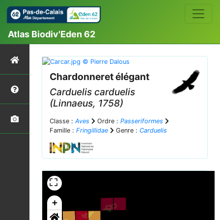
Atlas Biodiv'Eden 62
Chardonneret élégant
Carduelis carduelis
(Linnaeus, 1758)
Classe :
Aves
Ordre :
Passeriformes
Famille :
Fringillidae
Genre :
Carduelis
+