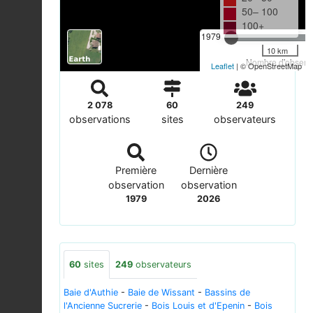
50– 100
100+
1979
10 km
Nombre d'observa
Leaflet
| © OpenStreetMap
2 078
60
249
observations
sites
observateurs
Première
Dernière
observation
observation
1979
2026
60
sites
249
observateurs
Baie d'Authie
-
Baie de Wissant
-
Bassins de
l'Ancienne Sucrerie
-
Bois Louis et d'Epenin
-
Bois