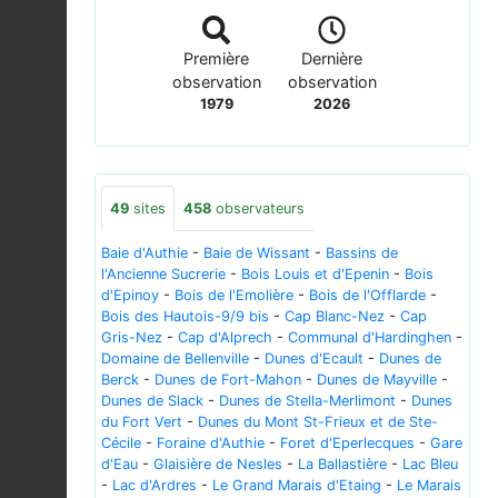
Première
Dernière
observation
observation
1979
2026
49
sites
458
observateurs
Baie d'Authie
-
Baie de Wissant
-
Bassins de
l'Ancienne Sucrerie
-
Bois Louis et d'Epenin
-
Bois
d'Epinoy
-
Bois de l'Emolière
-
Bois de l'Offlarde
-
Bois des Hautois-9/9 bis
-
Cap Blanc-Nez
-
Cap
Gris-Nez
-
Cap d'Alprech
-
Communal d'Hardinghen
-
Domaine de Bellenville
-
Dunes d'Ecault
-
Dunes de
Berck
-
Dunes de Fort-Mahon
-
Dunes de Mayville
-
Dunes de Slack
-
Dunes de Stella-Merlimont
-
Dunes
du Fort Vert
-
Dunes du Mont St-Frieux et de Ste-
Cécile
-
Foraine d'Authie
-
Foret d'Eperlecques
-
Gare
d'Eau
-
Glaisière de Nesles
-
La Ballastière
-
Lac Bleu
-
Lac d'Ardres
-
Le Grand Marais d'Etaing
-
Le Marais