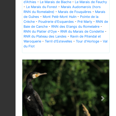
d'Athies
-
Le Marais de Biache
-
Le Marais de Feuchy
-
Le Marais du Forest
-
Marais Audomarois (hors
RNN du Romelaëre)
-
Marais de Fouquières
-
Marais
de Guînes
-
Mont Pelé-Mont Hulin
-
Pointe de la
Crèche
-
Poudrerie d'Esquerdes
-
Pré Marly
-
RNN de
Baie de Canche
-
RNN des Etangs du Romelaëre
-
RNN du Platier d'Oye
-
RNR du Marais de Condette
-
RNR du Plateau des Landes
-
Ravin de Pitendal et
Waroquerie
-
Terril d'Estevelles
-
Tour d'Horloge
-
Val
du Flot
Previous
Next