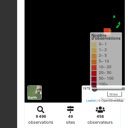
Nombre
d'observations
0– 1
1– 2
2– 5
5– 10
10– 20
20– 50
50– 100
100+
1979
10 km
Nombre d'observa
Leaflet
| © OpenStreetMap
9 496
49
458
observations
sites
observateurs