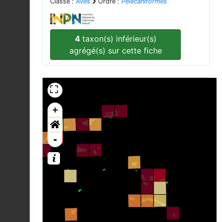
Classe :
Aves
Ordre :
Pelecaniformes
4
taxon(s) inférieur(s)
agrégé(s) sur cette fiche
+
-