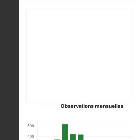
Previous
Next
Дятел большой пёстрый KR 01.jpg © Плешков
Алексей - CC-BY-SA-3.0
Observations mensuelles