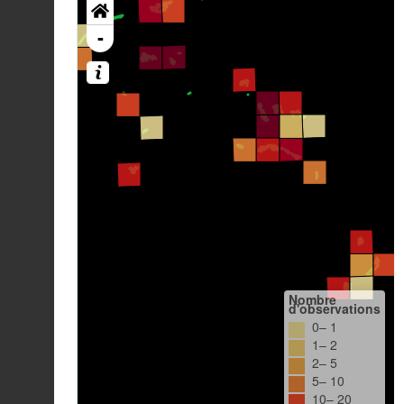
-
Nombre
d'observations
0– 1
1– 2
2– 5
5– 10
10– 20