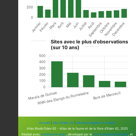
Sites avec le plus d'observations
(sur 10 ans)
Accueil
|
Site d'Eden 62
|
Mentions légales et crédits
Atlas Biodiv'Eden 62 - Atlas de la faune et de la flore d'Eden 62, 2025
Réalisé avec
GeoNature-atlas
, développé par le
Parc national des Écrins
, et