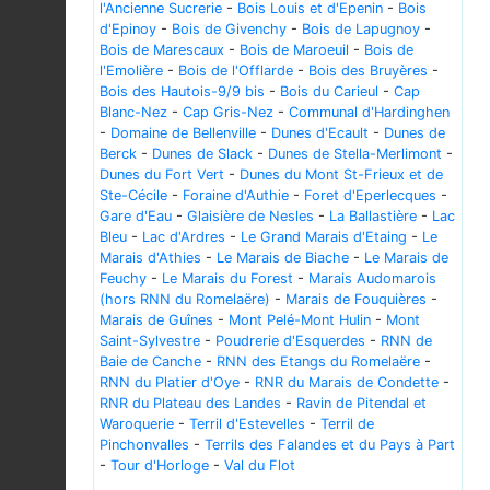
l'Ancienne Sucrerie
-
Bois Louis et d'Epenin
-
Bois
d'Epinoy
-
Bois de Givenchy
-
Bois de Lapugnoy
-
Bois de Marescaux
-
Bois de Maroeuil
-
Bois de
l'Emolière
-
Bois de l'Offlarde
-
Bois des Bruyères
-
Bois des Hautois-9/9 bis
-
Bois du Carieul
-
Cap
Blanc-Nez
-
Cap Gris-Nez
-
Communal d'Hardinghen
-
Domaine de Bellenville
-
Dunes d'Ecault
-
Dunes de
Berck
-
Dunes de Slack
-
Dunes de Stella-Merlimont
-
Dunes du Fort Vert
-
Dunes du Mont St-Frieux et de
Ste-Cécile
-
Foraine d'Authie
-
Foret d'Eperlecques
-
Gare d'Eau
-
Glaisière de Nesles
-
La Ballastière
-
Lac
Bleu
-
Lac d'Ardres
-
Le Grand Marais d'Etaing
-
Le
Marais d'Athies
-
Le Marais de Biache
-
Le Marais de
Feuchy
-
Le Marais du Forest
-
Marais Audomarois
(hors RNN du Romelaëre)
-
Marais de Fouquières
-
Marais de Guînes
-
Mont Pelé-Mont Hulin
-
Mont
Saint-Sylvestre
-
Poudrerie d'Esquerdes
-
RNN de
Baie de Canche
-
RNN des Etangs du Romelaëre
-
RNN du Platier d'Oye
-
RNR du Marais de Condette
-
RNR du Plateau des Landes
-
Ravin de Pitendal et
Waroquerie
-
Terril d'Estevelles
-
Terril de
Pinchonvalles
-
Terrils des Falandes et du Pays à Part
-
Tour d'Horloge
-
Val du Flot