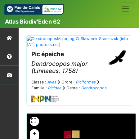
Atlas Biodiv'Eden 62
Pic épeiche
Dendrocopos major
(Linnaeus, 1758)
Classe :
Aves
Ordre :
Piciformes
Famille :
Picidae
Genre :
Dendrocopos
+