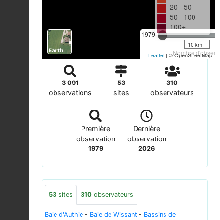
20– 50
50– 100
100+
1979
10 km
Nombre d'observa
Leaflet
| © OpenStreetMap
3 091
53
310
observations
sites
observateurs
Première
Dernière
observation
observation
1979
2026
53
sites
310
observateurs
Baie d'Authie
-
Baie de Wissant
-
Bassins de