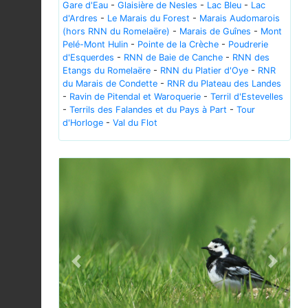
Gare d'Eau
-
Glaisière de Nesles
-
Lac Bleu
-
Lac
d'Ardres
-
Le Marais du Forest
-
Marais Audomarois
(hors RNN du Romelaëre)
-
Marais de Guînes
-
Mont
Pelé-Mont Hulin
-
Pointe de la Crèche
-
Poudrerie
d'Esquerdes
-
RNN de Baie de Canche
-
RNN des
Etangs du Romelaëre
-
RNN du Platier d'Oye
-
RNR
du Marais de Condette
-
RNR du Plateau des Landes
-
Ravin de Pitendal et Waroquerie
-
Terril d'Estevelles
-
Terrils des Falandes et du Pays à Part
-
Tour
d'Horloge
-
Val du Flot
Previous
Next