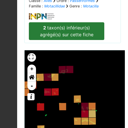
Classe :
Aves
Ordre :
Passeriformes
Famille :
Motacillidae
Genre :
Motacilla
2
taxon(s) inférieur(s)
agrégé(s) sur cette fiche
+
-