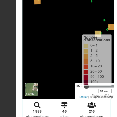
Nombre
d'observations
0– 1
1– 2
2– 5
5– 10
10– 20
20– 50
50– 100
100+
1979
10 km
Nombre d'observa
Leaflet
| © OpenStreetMap
1 983
46
216
observations
sites
observateurs