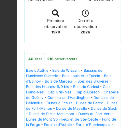
Première
Dernière
observation
observation
1979
2026
46
sites
216
observateurs
Baie d'Authie
-
Baie de Wissant
-
Bassins de
l'Ancienne Sucrerie
-
Bois Louis et d'Epenin
-
Bois
d'Epinoy
-
Bois de Maroeuil
-
Bois des Bruyères
-
Bois des Hautois-9/9 bis
-
Bois du Carieul
-
Cap
Blanc-Nez
-
Cap Gris-Nez
-
Cap d'Alprech
-
Chapelle
de Guémy
-
Communal d'Hardinghen
-
Domaine de
Bellenville
-
Dunes d'Ecault
-
Dunes de Berck
-
Dunes
de Fort-Mahon
-
Dunes de Mayville
-
Dunes de Slack
-
Dunes de Stella-Merlimont
-
Dunes du Fort Vert
-
Dunes du Mont St-Frieux et de Ste-Cécile
-
Fond de
la Forge
-
Foraine d'Authie
-
Foret d'Eperlecques
-