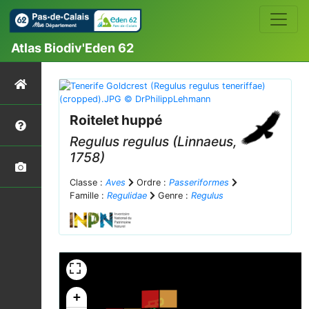
Atlas Biodiv'Eden 62
Roitelet huppé
Regulus regulus
(Linnaeus,
1758)
Classe :
Aves
Ordre :
Passeriformes
Famille :
Regulidae
Genre :
Regulus
+