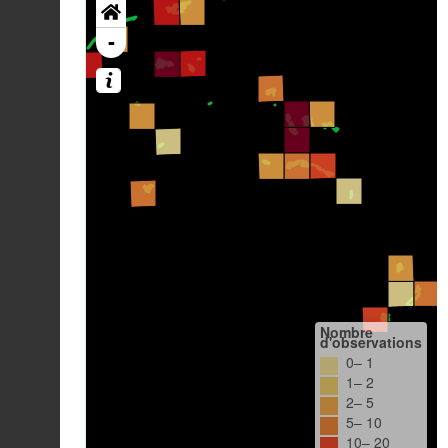
-
Nombre
d'observations
0– 1
1– 2
2– 5
5– 10
10– 20