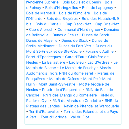
l'Ancienne Sucrerie
-
Bois Louis et d'Epenin
-
Bois
d'Epinoy
-
Bois d'Haringzelles
-
Bois de Lapugnoy
-
Bois de Maroeuil
-
Bois de l'Emolière
-
Bois de
l'Offlarde
-
Bois des Bruyères
-
Bois des Hautois-9/9
bis
-
Bois du Carieul
-
Cap Blanc-Nez
-
Cap Gris-Nez
-
Cap d'Alprech
-
Communal d'Hardinghen
-
Domaine
de Bellenville
-
Dunes d'Ecault
-
Dunes de Berck
-
Dunes de Mayville
-
Dunes de Slack
-
Dunes de
Stella-Merlimont
-
Dunes du Fort Vert
-
Dunes du
Mont St-Frieux et de Ste-Cécile
-
Foraine d'Authie
-
Foret d'Eperlecques
-
Gare d'Eau
-
Glaisière de
Nesles
-
La Ballastière
-
Lac Bleu
-
Lac d'Ardres
-
Le
Marais de Biache
-
Le Marais de Feuchy
-
Marais
Audomarois (hors RNN du Romelaëre)
-
Marais de
Fouquières
-
Marais de Guînes
-
Mont Pelé-Mont
Hulin
-
Mont Saint-Sylvestre
-
Motte féodale de
Nesles
-
Poudrerie d'Esquerdes
-
RNN de Baie de
Canche
-
RNN des Etangs du Romelaëre
-
RNN du
Platier d'Oye
-
RNR du Marais de Condette
-
RNR du
Plateau des Landes
-
Ravin de Pitendal et Waroquerie
-
Terril d'Estevelles
-
Terrils des Falandes et du Pays
à Part
-
Tour d'Horloge
-
Val du Flot