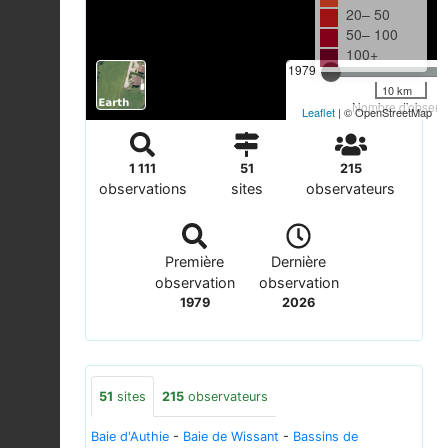
20– 50
50– 100
100+
1979
10 km
Nombre d'observa
Leaflet
| © OpenStreetMap
1 111
51
215
observations
sites
observateurs
Première
Dernière
observation
observation
1979
2026
51
sites
215
observateurs
Baie d'Authie
-
Baie de Wissant
-
Bassins de