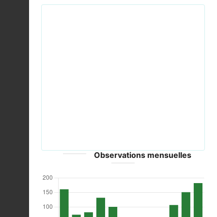
Previous
Next
Regulus regulus -Marwell Wildlife, Hampshire,
England-8.jpg © Missy Osborn from New Forest,
England - CC-BY-SA-2.0
Observations mensuelles