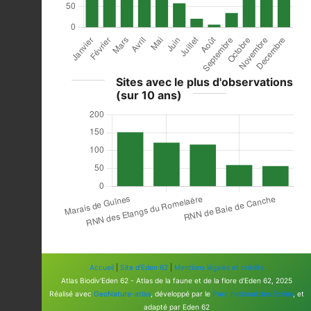
Sites avec le plus d'observations
(sur 10 ans)
Accueil
|
Site d'Eden 62
|
Mentions légales et crédits
Atlas Biodiv'Eden 62 - Atlas de la faune et de la flore d'Eden 62, 2025
Réalisé avec
GeoNature-atlas
, développé par le
Parc national des Écrins
, et
adapté par Eden 62