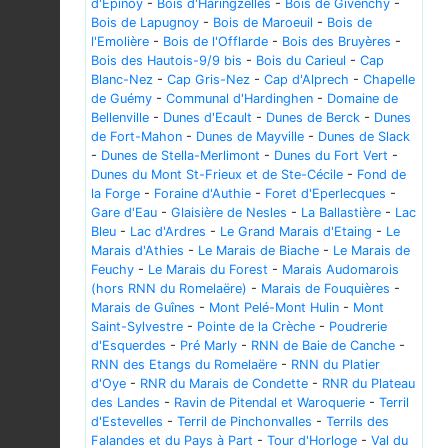
d'Epinoy
-
Bois d'Haringzelles
-
Bois de Givenchy
-
Bois de Lapugnoy
-
Bois de Maroeuil
-
Bois de
l'Emolière
-
Bois de l'Offlarde
-
Bois des Bruyères
-
Bois des Hautois-9/9 bis
-
Bois du Carieul
-
Cap
Blanc-Nez
-
Cap Gris-Nez
-
Cap d'Alprech
-
Chapelle
de Guémy
-
Communal d'Hardinghen
-
Domaine de
Bellenville
-
Dunes d'Ecault
-
Dunes de Berck
-
Dunes
de Fort-Mahon
-
Dunes de Mayville
-
Dunes de Slack
-
Dunes de Stella-Merlimont
-
Dunes du Fort Vert
-
Dunes du Mont St-Frieux et de Ste-Cécile
-
Fond de
la Forge
-
Foraine d'Authie
-
Foret d'Eperlecques
-
Gare d'Eau
-
Glaisière de Nesles
-
La Ballastière
-
Lac
Bleu
-
Lac d'Ardres
-
Le Grand Marais d'Etaing
-
Le
Marais d'Athies
-
Le Marais de Biache
-
Le Marais de
Feuchy
-
Le Marais du Forest
-
Marais Audomarois
(hors RNN du Romelaëre)
-
Marais de Fouquières
-
Marais de Guînes
-
Mont Pelé-Mont Hulin
-
Mont
Saint-Sylvestre
-
Pointe de la Crèche
-
Poudrerie
d'Esquerdes
-
Pré Marly
-
RNN de Baie de Canche
-
RNN des Etangs du Romelaëre
-
RNN du Platier
d'Oye
-
RNR du Marais de Condette
-
RNR du Plateau
des Landes
-
Ravin de Pitendal et Waroquerie
-
Terril
d'Estevelles
-
Terril de Pinchonvalles
-
Terrils des
Falandes et du Pays à Part
-
Tour d'Horloge
-
Val du