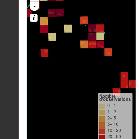
-
Nombre
d'observations
0– 1
1– 2
2– 5
5– 10
10– 20
20– 50