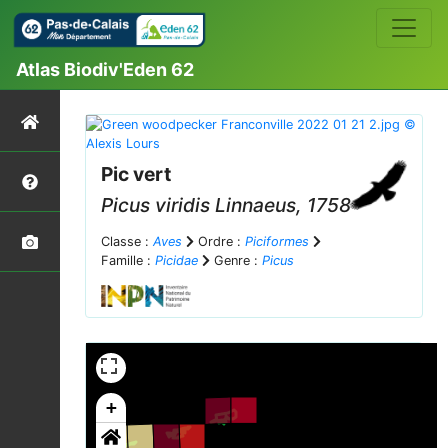
Atlas Biodiv'Eden 62
Pic vert
Picus viridis
Linnaeus, 1758
Classe :
Aves
Ordre :
Piciformes
Famille :
Picidae
Genre :
Picus
+