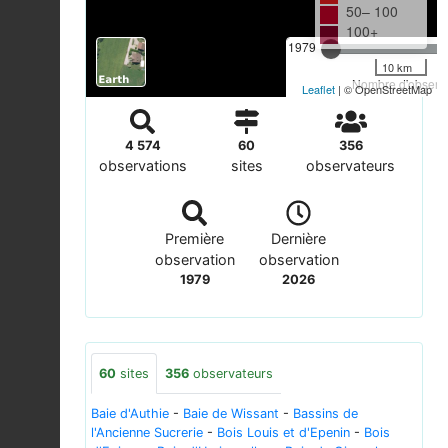
50– 100
100+
1979
10 km
Nombre d'observa
Leaflet
| © OpenStreetMap
4 574
60
356
observations
sites
observateurs
Première
Dernière
observation
observation
1979
2026
60
sites
356
observateurs
Baie d'Authie
-
Baie de Wissant
-
Bassins de
l'Ancienne Sucrerie
-
Bois Louis et d'Epenin
-
Bois