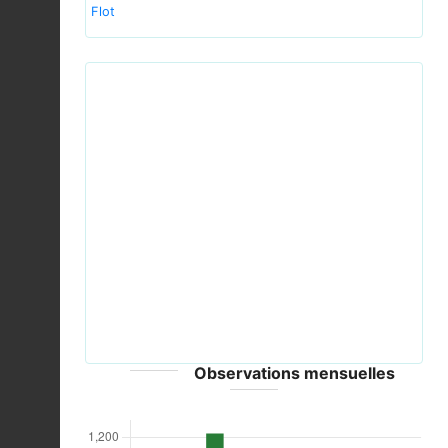
Flot
Previous
Next
Grünspecht Picus viridis.jpg © Sven Teschke,
Büdingen - CC-BY-SA-2.0-DE
Observations mensuelles